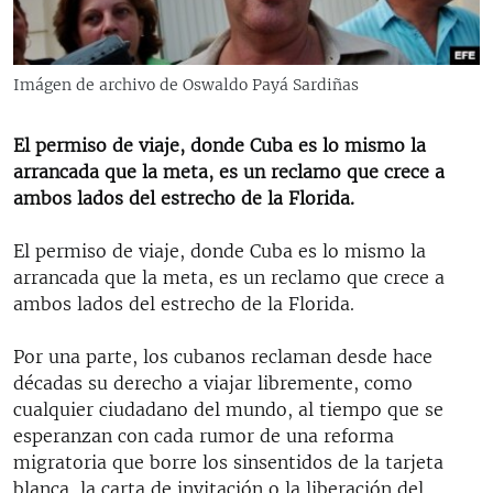
RADIO MARTÍ
ESPECIALES
Imágen de archivo de Oswaldo Payá Sardiñas
MULTIMEDIA
ESPECIALES
EDITORIALES
LA REALIDAD DE LA VIVIENDA EN CUBA
El permiso de viaje, donde Cuba es lo mismo la
arrancada que la meta, es un reclamo que crece a
SER VIEJO EN CUBA
ambos lados del estrecho de la Florida.
SÍGUENOS
KENTU-CUBANO
El permiso de viaje, donde Cuba es lo mismo la
LOS SANTOS DE HIALEAH
arrancada que la meta, es un reclamo que crece a
DESINFORMACIÓN RUSA EN AMÉRICA LATINA
ambos lados del estrecho de la Florida.
LA INVASIÓN DE RUSIA A UCRANIA
Por una parte, los cubanos reclaman desde hace
décadas su derecho a viajar libremente, como
cualquier ciudadano del mundo, al tiempo que se
esperanzan con cada rumor de una reforma
migratoria que borre los sinsentidos de la tarjeta
blanca, la carta de invitación o la liberación del