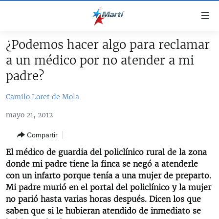
Enlaces
de
accesibilidad
¿Podemos hacer algo para reclamar
TITULARES
Ir
a un médico por no atender a mi
al
CUBA
padre?
contenido
ESTADOS UNIDOS
principal
CUBA
Camilo Loret de Mola
Ir
AMÉRICA LATINA
DERECHOS HUMANOS
ESTADOS UNIDOS
a
mayo 21, 2012
INMIGRACIÓN
la
#11JCUBA, 5 AÑOS DESPUÉS
AMÉRICA 250
navegación
Compartir
MUNDO
INFORME DEL DEPARTAMENTO DE ESTADO DE EEUU
principal
SOBRE CUBA
El médico de guardia del policlínico rural de la zona
DEPORTES
Ir
donde mi padre tiene la finca se negó a atenderle
a
ARTE Y ENTRETENIMIENTO
con un infarto porque tenía a una mujer de preparto.
la
Mi padre murió en el portal del policlínico y la mujer
OPINIÓN GRÁFICA
búsqueda
no parió hasta varias horas después. Dicen los que
AUDIOVISUALES MARTÍ
saben que si le hubieran atendido de inmediato se