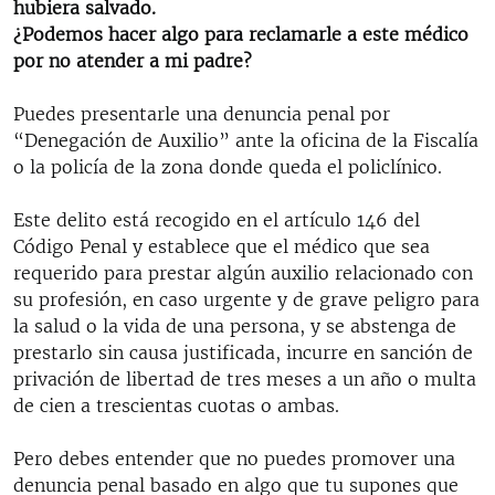
hubiera salvado.
RADIO MARTÍ
¿Podemos hacer algo para reclamarle a este médico
ESPECIALES
por no atender a mi padre?
MULTIMEDIA
ESPECIALES
Puedes presentarle una denuncia penal por
EDITORIALES
“Denegación de Auxilio” ante la oficina de la Fiscalía
LA REALIDAD DE LA VIVIENDA EN CUBA
o la policía de la zona donde queda el policlínico.
SER VIEJO EN CUBA
SÍGUENOS
Este delito está recogido en el artículo 146 del
KENTU-CUBANO
Código Penal y establece que el médico que sea
LOS SANTOS DE HIALEAH
requerido para prestar algún auxilio relacionado con
su profesión, en caso urgente y de grave peligro para
DESINFORMACIÓN RUSA EN AMÉRICA LATINA
la salud o la vida de una persona, y se abstenga de
LA INVASIÓN DE RUSIA A UCRANIA
prestarlo sin causa justificada, incurre en sanción de
privación de libertad de tres meses a un año o multa
de cien a trescientas cuotas o ambas.
Pero debes entender que no puedes promover una
denuncia penal basado en algo que tu supones que