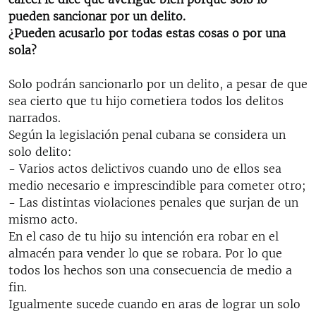
RADIO MARTÍ
pueden sancionar por un delito.
¿Pueden acusarlo por todas estas cosas o por una
ESPECIALES
sola?
MULTIMEDIA
ESPECIALES
Solo podrán sancionarlo por un delito, a pesar de que
EDITORIALES
LA REALIDAD DE LA VIVIENDA EN CUBA
sea cierto que tu hijo cometiera todos los delitos
SER VIEJO EN CUBA
narrados.
SÍGUENOS
Según la legislación penal cubana se considera un
KENTU-CUBANO
solo delito:
LOS SANTOS DE HIALEAH
- Varios actos delictivos cuando uno de ellos sea
medio necesario e imprescindible para cometer otro;
DESINFORMACIÓN RUSA EN AMÉRICA LATINA
- Las distintas violaciones penales que surjan de un
LA INVASIÓN DE RUSIA A UCRANIA
mismo acto.
En el caso de tu hijo su intención era robar en el
almacén para vender lo que se robara. Por lo que
todos los hechos son una consecuencia de medio a
fin.
Igualmente sucede cuando en aras de lograr un solo