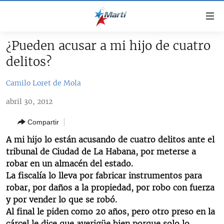
Enlaces
de
accesibilidad
¿Pueden acusar a mi hijo de cuatro
TITULARES
Ir
delitos?
al
CUBA
contenido
Camilo Loret de Mola
ESTADOS UNIDOS
principal
CUBA
Ir
abril 30, 2012
AMÉRICA LATINA
DERECHOS HUMANOS
ESTADOS UNIDOS
a
Compartir
INMIGRACIÓN
la
#11JCUBA, 5 AÑOS DESPUÉS
AMÉRICA 250
navegación
A mi hijo lo están acusando de cuatro delitos ante el
MUNDO
INFORME DEL DEPARTAMENTO DE ESTADO DE EEUU
principal
tribunal de Ciudad de La Habana, por meterse a
SOBRE CUBA
DEPORTES
Ir
robar en un almacén del estado.
a
La fiscalía lo lleva por fabricar instrumentos para
ARTE Y ENTRETENIMIENTO
la
robar, por daños a la propiedad, por robo con fuerza
OPINIÓN GRÁFICA
búsqueda
y por vender lo que se robó.
Al final le piden como 20 años, pero otro preso en la
AUDIOVISUALES MARTÍ
cárcel le dice que averigüe bien porque solo lo