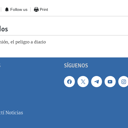
Follow us
Print
dos
ión, el peligro a diario
S
SÍGUENOS
tí Noticias