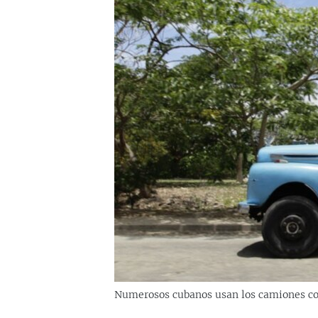
RADIO MARTÍ
ESPECIALES
MULTIMEDIA
ESPECIALES
EDITORIALES
LA REALIDAD DE LA VIVIENDA EN
CUBA
SER VIEJO EN CUBA
KENTU-CUBANO
LOS SANTOS DE HIALEAH
DESINFORMACIÓN RUSA EN
AMÉRICA LATINA
LA INVASIÓN DE RUSIA A UCRANIA
Numerosos cubanos usan los camiones co