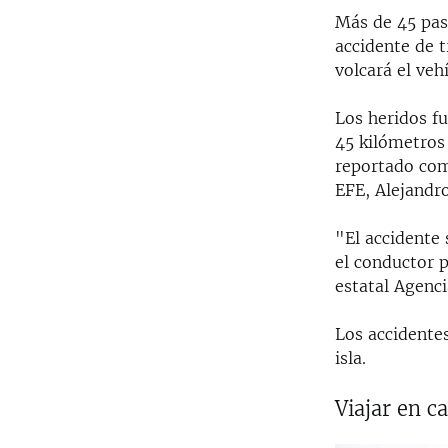
Más de 45 pas
accidente de t
volcará el veh
Los heridos f
45 kilómetros
reportado com
EFE, Alejandro
"El accidente 
el conductor p
estatal Agenc
Los accidentes
isla.
Viajar en c