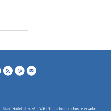
e
x
v
t
i
s
o
l
u
i
s
d
s
e
l
i
d
e
Martí Noticias| 2026 | OCB | Todos los derechos reservados.