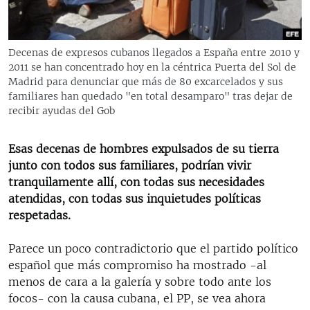
RADIO MARTÍ
ESPECIALES
Decenas de expresos cubanos llegados a España entre 2010 y
MULTIMEDIA
ESPECIALES
2011 se han concentrado hoy en la céntrica Puerta del Sol de
Madrid para denunciar que más de 80 excarcelados y sus
EDITORIALES
LA REALIDAD DE LA VIVIENDA EN CUBA
familiares han quedado "en total desamparo" tras dejar de
recibir ayudas del Gob
SER VIEJO EN CUBA
SÍGUENOS
KENTU-CUBANO
Esas decenas de hombres expulsados de su tierra
LOS SANTOS DE HIALEAH
junto con todos sus familiares, podrían vivir
tranquilamente allí, con todas sus necesidades
DESINFORMACIÓN RUSA EN AMÉRICA LATINA
atendidas, con todas sus inquietudes políticas
LA INVASIÓN DE RUSIA A UCRANIA
respetadas.
Parece un poco contradictorio que el partido político
español que más compromiso ha mostrado -al
menos de cara a la galería y sobre todo ante los
focos- con la causa cubana, el PP, se vea ahora