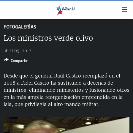
Enlaces
de
accesibilidad
FOTOGALERÍAS
TITULARES
Ir
Los ministros verde olivo
al
CUBA
contenido
abril 05, 2012
ESTADOS UNIDOS
principal
CUBA
Ir
Compartir
AMÉRICA LATINA
DERECHOS HUMANOS
ESTADOS UNIDOS
a
INMIGRACIÓN
la
#11JCUBA, 5 AÑOS DESPUÉS
AMÉRICA 250
Desde que el general Raúl Castro reemplazó en el
navegación
2008 a Fidel Castro ha sustituido a decenas de
MUNDO
INFORME DEL DEPARTAMENTO DE ESTADO DE EEUU
principal
ministros, eliminando ministerios y fusionando otros
SOBRE CUBA
DEPORTES
Ir
en la más amplia reorganización emprendida en la
a
isla, que privilegia al alto mando militar.
ARTE Y ENTRETENIMIENTO
la
OPINIÓN GRÁFICA
búsqueda
AUDIOVISUALES MARTÍ