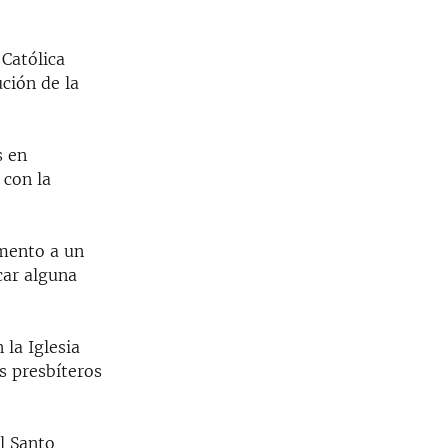
 Católica
ución de la
s en
 con la
amento a un
car alguna
 la Iglesia
s presbíteros
l Santo