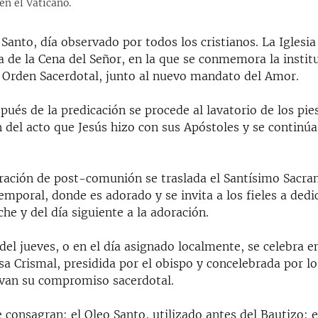
en el Vaticano.
Santo, día observado por todos los cristianos. La Iglesia
a de la Cena del Señor, en la que se conmemora la instit
el Orden Sacerdotal, junto al nuevo mandato del Amor.
pués de la predicación se procede al lavatorio de los pie
del acto que Jesús hizo con sus Apóstoles y se continúa
oración de post-comunión se traslada el Santísimo Sacr
poral, donde es adorado y se invita a los fieles a dedi
che y del día siguiente a la adoración.
el jueves, o en el día asignado localmente, se celebra en
sa Crismal, presidida por el obispo y concelebrada por lo
van su compromiso sacerdotal.
 consagran: el Oleo Santo, utilizado antes del Bautizo; e