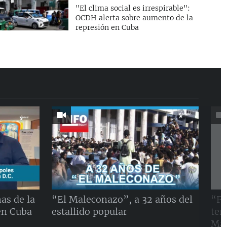
"El clima social es irrespirable":
OCDH alerta sobre aumento de la
represión en Cuba
as de la
“El Maleconazo”, a 32 años del
“Pe
en Cuba
estallido popular
ter
Mal