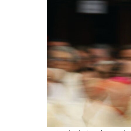
RADIO MARTÍ
ESPECIALES
MULTIMEDIA
ESPECIALES
EDITORIALES
LA REALIDAD DE LA VIVIENDA EN
CUBA
SER VIEJO EN CUBA
KENTU-CUBANO
LOS SANTOS DE HIALEAH
DESINFORMACIÓN RUSA EN
AMÉRICA LATINA
LA INVASIÓN DE RUSIA A UCRANIA