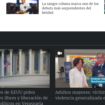
La sangre cubana marca uno de los
debuts más sorprendentes del
béisbol
es de EEUU piden
Adultos mayores: víctim
s libres y liberación de
violencia generalizada 
olíticos en Venezuela