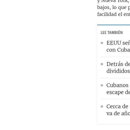
y Nueva York, 
bajos, lo que 
facilidad el e
LEE TAMBIÉN
EEUU señ
con Cub
Detrás d
divididos
Cubanos 
escape de
Cerca de
va de añ