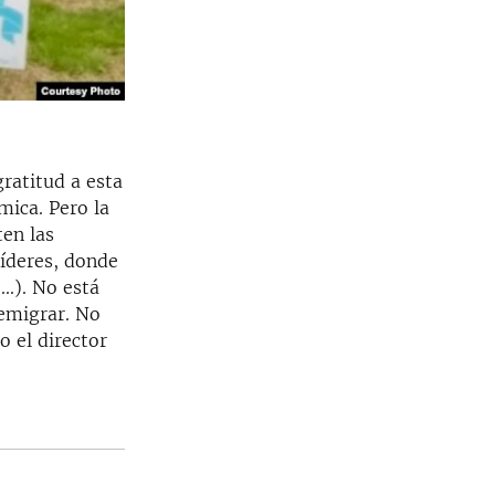
ratitud a esta
mica. Pero la
ten las
íderes, donde
..). No está
 emigrar. No
o el director