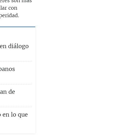
leres son más
lar con
peridad.
en diálogo
ubanos
lan de
 en lo que