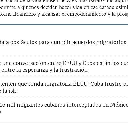
el costo de la vida en Kentucky es más barato, los alqui
permite a quienes deciden hacer vida en ese estado asimi
ntorno financiero y alcanzar el empoderamiento y la pros
ala obstáculos para cumplir acuerdos migratorios 
a
e una conversación entre EEUU y Cuba están los c
 entre la esperanza y la frustración
temen que ronda migratoria EEUU-Cuba frustre p
 la isla
 16 mil migrantes cubanos interceptados en México
o