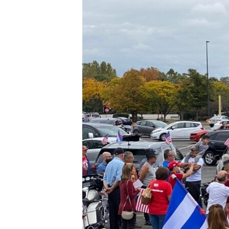
RADIO MARTÍ
ESPECIALES
MULTIMEDIA
ESPECIALES
EDITORIALES
LA REALIDAD DE LA VIVIENDA EN
CUBA
SER VIEJO EN CUBA
KENTU-CUBANO
LOS SANTOS DE HIALEAH
DESINFORMACIÓN RUSA EN
AMÉRICA LATINA
LA INVASIÓN DE RUSIA A UCRANIA