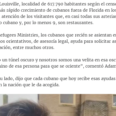
ouisville, localidad de 617.790 habitantes según el cens
más rápido crecimiento de cubanos fuera de Florida en lo
 atención de los visitantes que, en casi todas sus arteria
o cubano y, por lo menos 9, son restaurantes.
fugees Ministries, los cubanos que recién se asientan en
ios orientativos, de asesoría legal, ayuda para solicitar a
zación, entre muchos otros.
 un túnel oscuro y nosotros somos una velita en esa os
mino de esa persona para que se oriente”, comentó Adam
su lado, dijo que cada cubano que hoy recibe esas ayudas
 la nación que le da acogida.