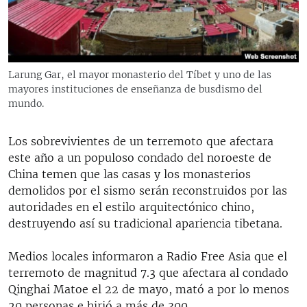
RADIO MARTÍ
ESPECIALES
MULTIMEDIA
ESPECIALES
Larung Gar, el mayor monasterio del Tíbet y uno de las
EDITORIALES
LA REALIDAD DE LA VIVIENDA EN CUBA
mayores instituciones de enseñanza de busdismo del
mundo.
SER VIEJO EN CUBA
SÍGUENOS
KENTU-CUBANO
Los sobrevivientes de un terremoto que afectara
este año a un populoso condado del noroeste de
LOS SANTOS DE HIALEAH
China temen que las casas y los monasterios
DESINFORMACIÓN RUSA EN AMÉRICA LATINA
demolidos por el sismo serán reconstruidos por las
autoridades en el estilo arquitectónico chino,
LA INVASIÓN DE RUSIA A UCRANIA
destruyendo así su tradicional apariencia tibetana.
Medios locales informaron a Radio Free Asia que el
terremoto de magnitud 7.3 que afectara al condado
Qinghai Matoe el 22 de mayo, mató a por lo menos
20 personas e hirió a más de 300.