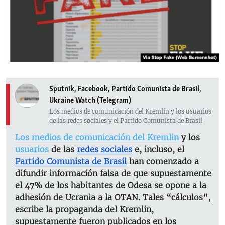
RADIO MARTÍ
ESPECIALES
MULTIMEDIA
ESPECIALES
EDITORIALES
LA REALIDAD DE LA VIVIENDA EN CUBA
SER VIEJO EN CUBA
Sputnik, Facebook, Partido Comunista de Brasil,
SÍGUENOS
KENTU-CUBANO
Ukraine Watch (Telegram)
Los medios de comunicación del Kremlin y los usuarios
LOS SANTOS DE HIALEAH
de las redes sociales y el Partido Comunista de Brasil
DESINFORMACIÓN RUSA EN AMÉRICA LATINA
Los medios de comunicación del Kremlin
y los
usuarios
de las
redes sociales
e, incluso, el
LA INVASIÓN DE RUSIA A UCRANIA
Partido Comunista de Brasil
han comenzado a
difundir información falsa de que supuestamente
el 47% de los habitantes de Odesa se opone a la
adhesión de Ucrania a la OTAN. Tales “cálculos”,
escribe la propaganda del Kremlin,
supuestamente fueron publicados en los