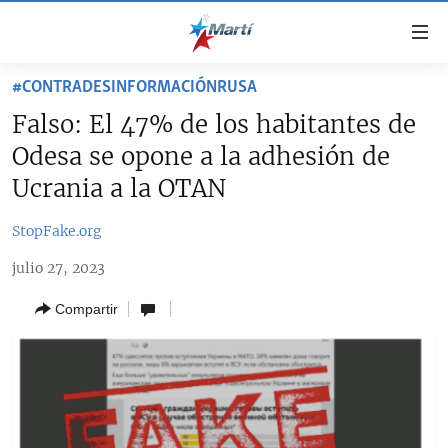
Enlaces
de
accesibilidad
#CONTRADESINFORMACIÓNRUSA
TITULARES
Ir
Falso: El 47% de los habitantes de
al
CUBA
Odesa se opone a la adhesión de
contenido
ESTADOS UNIDOS
principal
CUBA
Ucrania a la OTAN
Ir
AMÉRICA LATINA
DERECHOS HUMANOS
ESTADOS UNIDOS
a
StopFake.org
INMIGRACIÓN
la
#11JCUBA, 5 AÑOS DESPUÉS
AMÉRICA 250
julio 27, 2023
navegación
MUNDO
INFORME DEL DEPARTAMENTO DE ESTADO DE EEUU
principal
SOBRE CUBA
Compartir
DEPORTES
Ir
a
ARTE Y ENTRETENIMIENTO
la
OPINIÓN GRÁFICA
búsqueda
AUDIOVISUALES MARTÍ