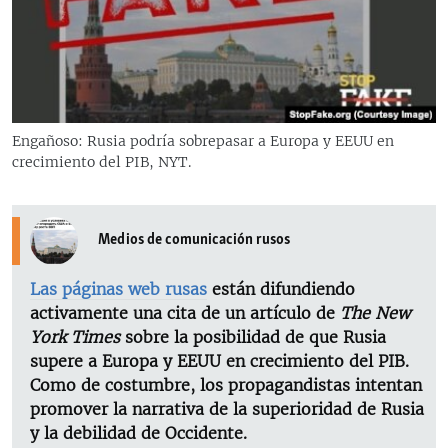
RADIO MARTÍ
ESPECIALES
MULTIMEDIA
ESPECIALES
EDITORIALES
LA REALIDAD DE LA VIVIENDA EN CUBA
Engañoso: Rusia podría sobrepasar a Europa y EEUU en
crecimiento del PIB, NYT.
SER VIEJO EN CUBA
SÍGUENOS
KENTU-CUBANO
LOS SANTOS DE HIALEAH
Medios de comunicación rusos
DESINFORMACIÓN RUSA EN AMÉRICA LATINA
Las páginas web rusas
están difundiendo
LA INVASIÓN DE RUSIA A UCRANIA
activamente una cita de un artículo de
The New
York Times
sobre la posibilidad de que Rusia
supere a Europa y EEUU en crecimiento del PIB.
Como de costumbre, los propagandistas intentan
promover la narrativa de la superioridad de Rusia
y la debilidad de Occidente.