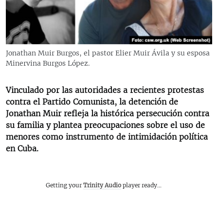
RADIO MARTÍ
ESPECIALES
MULTIMEDIA
ESPECIALES
Jonathan Muir Burgos, el pastor Elier Muir Ávila y su esposa
EDITORIALES
LA REALIDAD DE LA VIVIENDA EN CUBA
Minervina Burgos López.
SER VIEJO EN CUBA
SÍGUENOS
Vinculado por las autoridades a recientes protestas
KENTU-CUBANO
contra el Partido Comunista, la detención de
Jonathan Muir refleja la histórica persecución contra
LOS SANTOS DE HIALEAH
su familia y plantea preocupaciones sobre el uso de
DESINFORMACIÓN RUSA EN AMÉRICA LATINA
menores como instrumento de intimidación política
en Cuba.
LA INVASIÓN DE RUSIA A UCRANIA
Getting your
Trinity Audio
player ready...