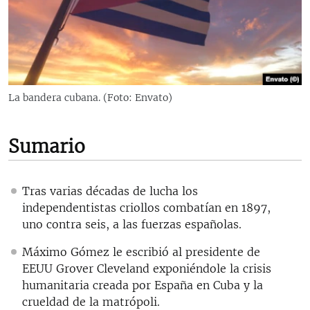
RADIO MARTÍ
ESPECIALES
MULTIMEDIA
ESPECIALES
EDITORIALES
LA REALIDAD DE LA VIVIENDA EN CUBA
La bandera cubana. (Foto: Envato)
SER VIEJO EN CUBA
SÍGUENOS
KENTU-CUBANO
Sumario
LOS SANTOS DE HIALEAH
DESINFORMACIÓN RUSA EN AMÉRICA LATINA
Tras varias décadas de lucha los
independentistas criollos combatían en 1897,
LA INVASIÓN DE RUSIA A UCRANIA
uno contra seis, a las fuerzas españolas.
Máximo Gómez le escribió al presidente de
EEUU Grover Cleveland exponiéndole la crisis
humanitaria creada por España en Cuba y la
crueldad de la matrópoli.