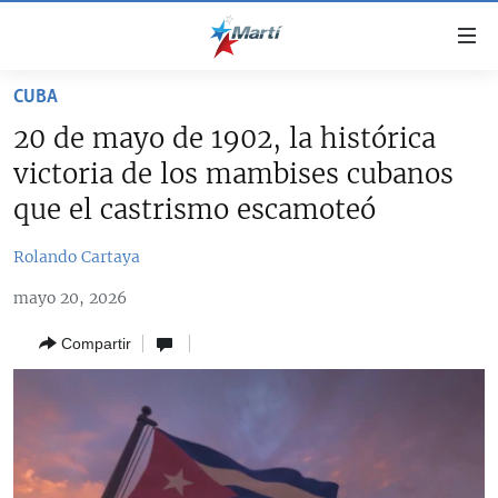
Enlaces
de
accesibilidad
CUBA
TITULARES
Ir
20 de mayo de 1902, la histórica
al
CUBA
victoria de los mambises cubanos
contenido
ESTADOS UNIDOS
principal
CUBA
que el castrismo escamoteó
Ir
AMÉRICA LATINA
DERECHOS HUMANOS
ESTADOS UNIDOS
a
Rolando Cartaya
INMIGRACIÓN
la
#11JCUBA, 5 AÑOS DESPUÉS
AMÉRICA 250
mayo 20, 2026
navegación
MUNDO
INFORME DEL DEPARTAMENTO DE ESTADO DE EEUU
principal
SOBRE CUBA
Compartir
DEPORTES
Ir
a
ARTE Y ENTRETENIMIENTO
la
OPINIÓN GRÁFICA
búsqueda
AUDIOVISUALES MARTÍ