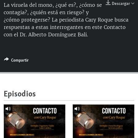
Descargar
La viruela del mono, ¿qué es?, ¿cómo se
RADIO MARTÍ
contagia?, ¿quién está en riesgo? y
ESPECIALES
¿cómo protegerse? La periodista Cary Roque busca
respuestas a estas interrogantes en este Contacto
MULTIMEDIA
ESPECIALES
con el Dr. Alberto Domínguez Bali.
EDITORIALES
LA REALIDAD DE LA VIVIENDA EN CUBA
SER VIEJO EN CUBA
SÍGUENOS
Compartir
KENTU-CUBANO
LOS SANTOS DE HIALEAH
DESINFORMACIÓN RUSA EN AMÉRICA LATINA
Episodios
LA INVASIÓN DE RUSIA A UCRANIA