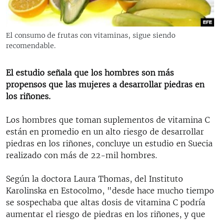
RADIO MARTÍ
ESPECIALES
El consumo de frutas con vitaminas, sigue siendo
MULTIMEDIA
ESPECIALES
recomendable.
EDITORIALES
LA REALIDAD DE LA VIVIENDA EN CUBA
El estudio señala que los hombres son más
SER VIEJO EN CUBA
propensos que las mujeres a desarrollar piedras en
SÍGUENOS
los riñones.
KENTU-CUBANO
LOS SANTOS DE HIALEAH
Los hombres que toman suplementos de vitamina C
están en promedio en un alto riesgo de desarrollar
DESINFORMACIÓN RUSA EN AMÉRICA LATINA
piedras en los riñones, concluye un estudio en Suecia
LA INVASIÓN DE RUSIA A UCRANIA
realizado con más de 22-mil hombres.
Según la doctora Laura Thomas, del Instituto
Karolinska en Estocolmo, "desde hace mucho tiempo
se sospechaba que altas dosis de vitamina C podría
aumentar el riesgo de piedras en los riñones, y que