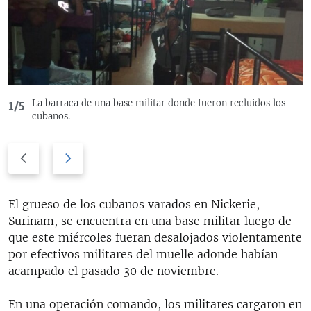
RADIO MARTÍ
ESPECIALES
MULTIMEDIA
ESPECIALES
EDITORIALES
LA REALIDAD DE LA VIVIENDA EN CUBA
La barraca de una base militar donde fueron recluidos los
1/5
SER VIEJO EN CUBA
cubanos.
SÍGUENOS
KENTU-CUBANO
Previous
Next
LOS SANTOS DE HIALEAH
slide
slide
DESINFORMACIÓN RUSA EN AMÉRICA LATINA
El grueso de los cubanos varados en Nickerie,
LA INVASIÓN DE RUSIA A UCRANIA
Surinam, se encuentra en una base militar luego de
que este miércoles fueran desalojados violentamente
por efectivos militares del muelle adonde habían
acampado el pasado 30 de noviembre.
En una operación comando, los militares cargaron en