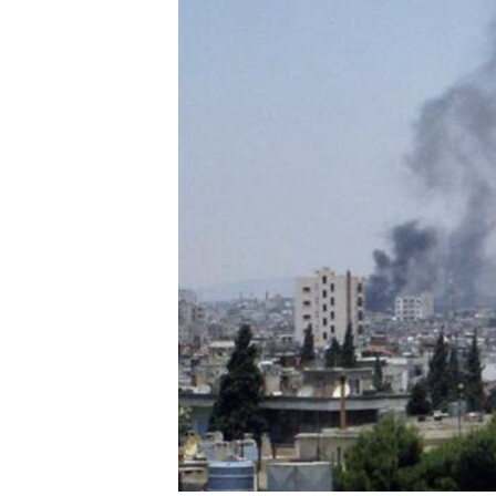
RADIO MARTÍ
ESPECIALES
MULTIMEDIA
ESPECIALES
EDITORIALES
LA REALIDAD DE LA VIVIENDA EN
CUBA
SER VIEJO EN CUBA
KENTU-CUBANO
LOS SANTOS DE HIALEAH
DESINFORMACIÓN RUSA EN
AMÉRICA LATINA
LA INVASIÓN DE RUSIA A UCRANIA