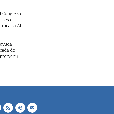
el Congreso
meses que
rrocar a Al
 ayuda
écada de
intervenir