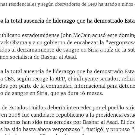
zonas residenciales y según obervadores de ONU ha usado a niño
a la total ausencia de liderazgo que ha demostrado Est
publicano estadounidense John McCain acusó este domin
rack Obama y a su gobierno de encabezar la "vergonzos
idos al derramamiento de sangre en Siria a raíz de la su
men socialista de Bashar al Asad.
a la total ausencia de liderazgo que ha demostrado Est
na CBS, según recoge la AFP, el influyente senador, refiri
idos por parte de la comunidad internacional para detene
 de sangre en Siria, que ya dura 16 meses.
 de Estados Unidos debería interceder por el pueblo siri
 en 2008 fue candidato republicano a la presidencia est
personas han sido masacradas por Bashar al Asad. El d
s ha sido hasta ahora vergonzoso", fustigó, y propuso 