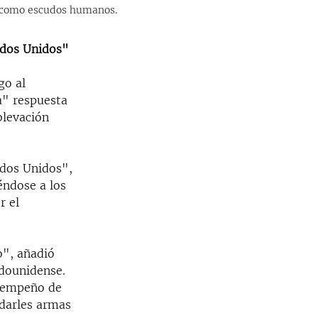
s como escudos humanos.
ados Unidos"
go al
a" respuesta
blevación
ados Unidos",
éndose a los
r el
o", añadió
adounidense.
esempeño de
"darles armas