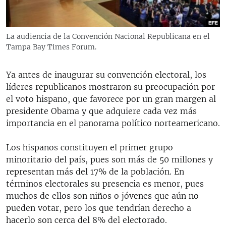
RADIO MARTÍ
ESPECIALES
La audiencia de la Convención Nacional Republicana en el
MULTIMEDIA
ESPECIALES
Tampa Bay Times Forum.
EDITORIALES
LA REALIDAD DE LA VIVIENDA EN CUBA
Ya antes de inaugurar su convención electoral, los
SER VIEJO EN CUBA
líderes republicanos mostraron su preocupación por
SÍGUENOS
el voto hispano, que favorece por un gran margen al
KENTU-CUBANO
presidente Obama y que adquiere cada vez más
LOS SANTOS DE HIALEAH
importancia en el panorama político norteamericano.
DESINFORMACIÓN RUSA EN AMÉRICA LATINA
Los hispanos constituyen el primer grupo
LA INVASIÓN DE RUSIA A UCRANIA
minoritario del país, pues son más de 50 millones y
representan más del 17% de la población. En
términos electorales su presencia es menor, pues
muchos de ellos son niños o jóvenes que aún no
pueden votar, pero los que tendrían derecho a
hacerlo son cerca del 8% del electorado.