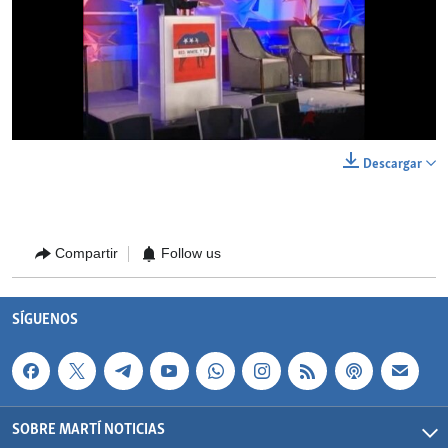
No media source currently available
0:00
0:03:27
Descargar
EMBED
SHARE
Compartir
Follow us
SÍGUENOS
SOBRE MARTÍ NOTICIAS