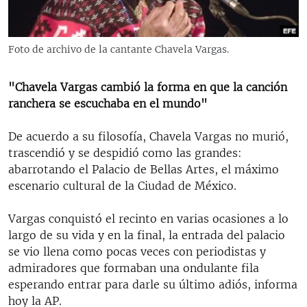
RADIO MARTÍ
ESPECIALES
Foto de archivo de la cantante Chavela Vargas.
MULTIMEDIA
ESPECIALES
EDITORIALES
"Chavela Vargas cambió la forma en que la canción
LA REALIDAD DE LA VIVIENDA EN CUBA
ranchera se escuchaba en el mundo"
SER VIEJO EN CUBA
SÍGUENOS
De acuerdo a su filosofía, Chavela Vargas no murió,
KENTU-CUBANO
trascendió y se despidió como las grandes:
LOS SANTOS DE HIALEAH
abarrotando el Palacio de Bellas Artes, el máximo
escenario cultural de la Ciudad de México.
DESINFORMACIÓN RUSA EN AMÉRICA LATINA
LA INVASIÓN DE RUSIA A UCRANIA
Vargas conquistó el recinto en varias ocasiones a lo
largo de su vida y en la final, la entrada del palacio
se vio llena como pocas veces con periodistas y
admiradores que formaban una ondulante fila
esperando entrar para darle su último adiós, informa
hoy la AP.