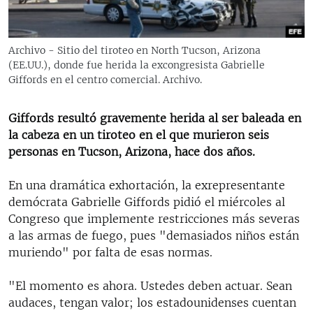
RADIO MARTÍ
ESPECIALES
Archivo - Sitio del tiroteo en North Tucson, Arizona
MULTIMEDIA
ESPECIALES
(EE.UU.), donde fue herida la excongresista Gabrielle
Giffords en el centro comercial. Archivo.
EDITORIALES
LA REALIDAD DE LA VIVIENDA EN CUBA
SER VIEJO EN CUBA
Giffords resultó gravemente herida al ser baleada en
SÍGUENOS
la cabeza en un tiroteo en el que murieron seis
KENTU-CUBANO
personas en Tucson, Arizona, hace dos años.
LOS SANTOS DE HIALEAH
En una dramática exhortación, la exrepresentante
DESINFORMACIÓN RUSA EN AMÉRICA LATINA
demócrata Gabrielle Giffords pidió el miércoles al
LA INVASIÓN DE RUSIA A UCRANIA
Congreso que implemente restricciones más severas
a las armas de fuego, pues "demasiados niños están
muriendo" por falta de esas normas.
"El momento es ahora. Ustedes deben actuar. Sean
audaces, tengan valor; los estadounidenses cuentan