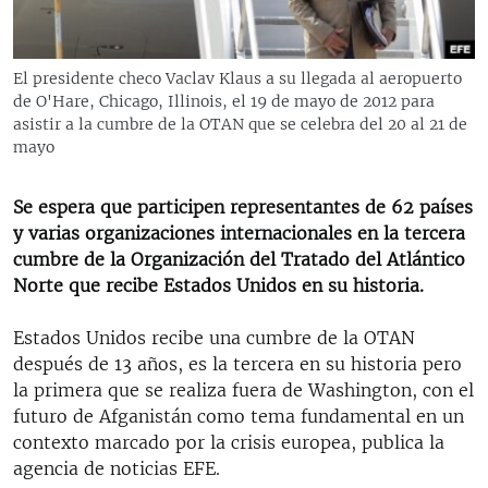
RADIO MARTÍ
ESPECIALES
El presidente checo Vaclav Klaus a su llegada al aeropuerto
MULTIMEDIA
ESPECIALES
de O'Hare, Chicago, Illinois, el 19 de mayo de 2012 para
asistir a la cumbre de la OTAN que se celebra del 20 al 21 de
EDITORIALES
LA REALIDAD DE LA VIVIENDA EN CUBA
mayo
SER VIEJO EN CUBA
SÍGUENOS
Se espera que participen representantes de 62 países
KENTU-CUBANO
y varias organizaciones internacionales en la tercera
LOS SANTOS DE HIALEAH
cumbre de la Organización del Tratado del Atlántico
Norte que recibe Estados Unidos en su historia.
DESINFORMACIÓN RUSA EN AMÉRICA LATINA
LA INVASIÓN DE RUSIA A UCRANIA
Estados Unidos recibe una cumbre de la OTAN
después de 13 años, es la tercera en su historia pero
la primera que se realiza fuera de Washington, con el
futuro de Afganistán como tema fundamental en un
contexto marcado por la crisis europea, publica la
agencia de noticias EFE.