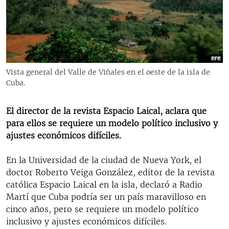
RADIO MARTÍ
ESPECIALES
MULTIMEDIA
ESPECIALES
EDITORIALES
LA REALIDAD DE LA VIVIENDA EN CUBA
Vista general del Valle de Viñales en el oeste de la isla de
Cuba.
SER VIEJO EN CUBA
SÍGUENOS
KENTU-CUBANO
El director de la revista Espacio Laical, aclara que
LOS SANTOS DE HIALEAH
para ellos se requiere un modelo político inclusivo y
ajustes económicos difíciles.
DESINFORMACIÓN RUSA EN AMÉRICA LATINA
LA INVASIÓN DE RUSIA A UCRANIA
En la Universidad de la ciudad de Nueva York, el
doctor Roberto Veiga González, editor de la revista
católica Espacio Laical en la isla, declaró a Radio
Martí que Cuba podría ser un país maravilloso en
cinco años, pero se requiere un modelo político
inclusivo y ajustes económicos difíciles.