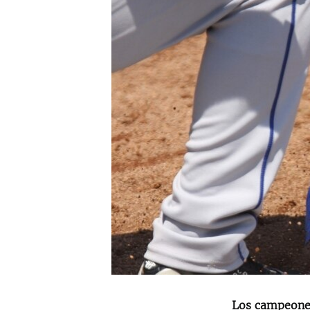
RADIO MARTÍ
ESPECIALES
MULTIMEDIA
ESPECIALES
EDITORIALES
LA REALIDAD DE LA VIVIENDA EN
CUBA
SER VIEJO EN CUBA
KENTU-CUBANO
LOS SANTOS DE HIALEAH
DESINFORMACIÓN RUSA EN
AMÉRICA LATINA
LA INVASIÓN DE RUSIA A UCRANIA
Los campeones