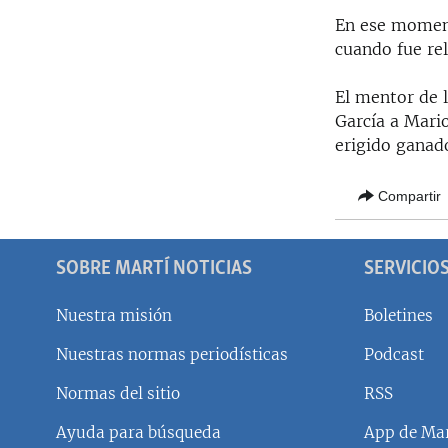
En ese moment
cuando fue re
El mentor de 
García a Mari
erigido ganado
Compartir
SOBRE MARTÍ NOTICIAS
SERVICIO
Nuestra misión
Boletines
Nuestras normas periodísticas
Podcast
SÍGUENOS
Normas del sitio
RSS
Ayuda para búsqueda
App de Mar