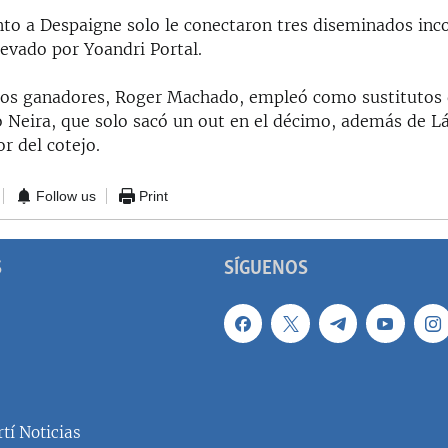
o a Despaigne solo le conectaron tres diseminados inco
levado por Yoandri Portal.
los ganadores, Roger Machado, empleó como sustitutos 
o Neira, que solo sacó un out en el décimo, además de L
r del cotejo.
Follow us
Print
S
SÍGUENOS
tí Noticias