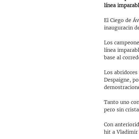
línea imparabl
El Ciego de Áv
inauguracin de
Los campeones
línea imparabl
base al corred
Los abridores 
Despaigne, po
demostracione
Tanto uno com
pero sin crista
Con anteriorid
hit a Vladimir