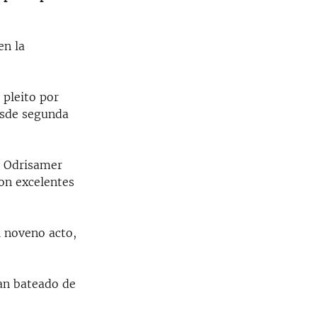
en la
 pleito por
desde segunda
y Odrisamer
on excelentes
l noveno acto,
ían bateado de