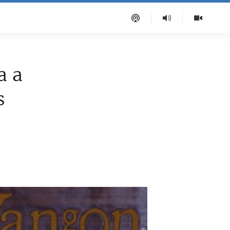
a a
s