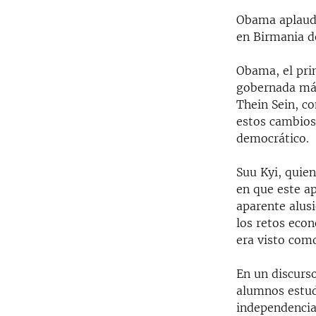
Obama aplaudi
en Birmania d
Obama, el pri
gobernada más
Thein Sein, co
estos cambios
democrático.
Suu Kyi, quie
en que este ap
aparente alusi
los retos eco
era visto como
En un discurs
alumnos estud
independencia