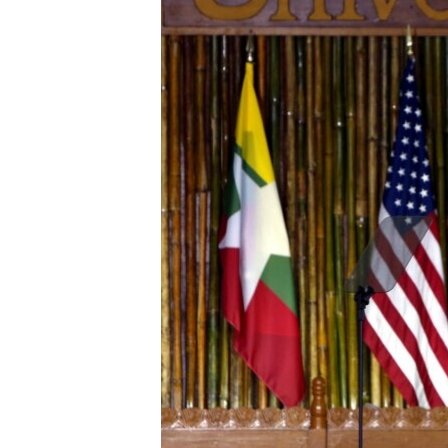
RADIO MARTÍ
ESPECIALES
MULTIMEDIA
ESPECIALES
EDITORIALES
LA REALIDAD DE LA VIVIENDA EN
CUBA
SER VIEJO EN CUBA
KENTU-CUBANO
LOS SANTOS DE HIALEAH
DESINFORMACIÓN RUSA EN
AMÉRICA LATINA
LA INVASIÓN DE RUSIA A UCRANIA