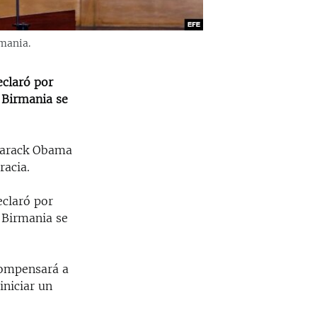
mania.
claró por
 Birmania se
 Barack Obama
acia.
claró por
 Birmania se
compensará a
iniciar un