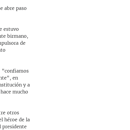
se abre paso
e estuvo
nte birmano,
impulsora de
nto
e "confiamos
nte", en
nstitución y a
o hace mucho
tre otros
l héroe de la
l presidente