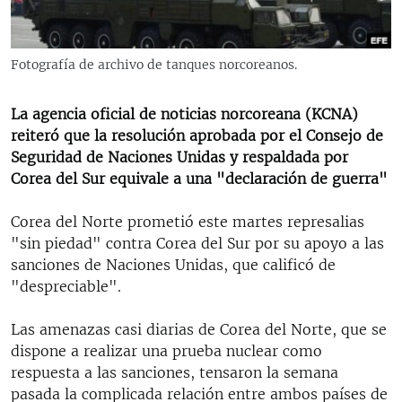
RADIO MARTÍ
ESPECIALES
Fotografía de archivo de tanques norcoreanos.
MULTIMEDIA
ESPECIALES
EDITORIALES
La agencia oficial de noticias norcoreana (KCNA)
LA REALIDAD DE LA VIVIENDA EN CUBA
reiteró que la resolución aprobada por el Consejo de
SER VIEJO EN CUBA
Seguridad de Naciones Unidas y respaldada por
SÍGUENOS
Corea del Sur equivale a una "declaración de guerra"
KENTU-CUBANO
LOS SANTOS DE HIALEAH
Corea del Norte prometió este martes represalias
"sin piedad" contra Corea del Sur por su apoyo a las
DESINFORMACIÓN RUSA EN AMÉRICA LATINA
sanciones de Naciones Unidas, que calificó de
LA INVASIÓN DE RUSIA A UCRANIA
"despreciable".
Las amenazas casi diarias de Corea del Norte, que se
dispone a realizar una prueba nuclear como
respuesta a las sanciones, tensaron la semana
pasada la complicada relación entre ambos países de