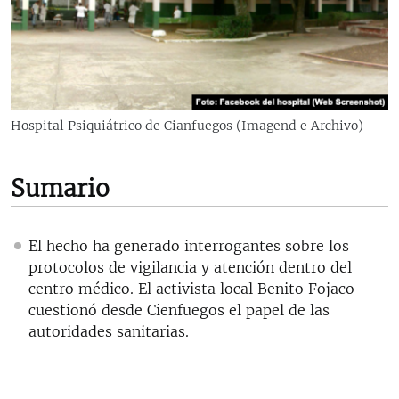
RADIO MARTÍ
ESPECIALES
MULTIMEDIA
ESPECIALES
EDITORIALES
LA REALIDAD DE LA VIVIENDA EN CUBA
Hospital Psiquiátrico de Cianfuegos (Imagend e Archivo)
SER VIEJO EN CUBA
SÍGUENOS
KENTU-CUBANO
Sumario
LOS SANTOS DE HIALEAH
DESINFORMACIÓN RUSA EN AMÉRICA LATINA
El hecho ha generado interrogantes sobre los
protocolos de vigilancia y atención dentro del
LA INVASIÓN DE RUSIA A UCRANIA
centro médico. El activista local Benito Fojaco
cuestionó desde Cienfuegos el papel de las
autoridades sanitarias.