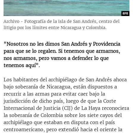
RADIO MARTÍ
ESPECIALES
Archivo - Fotografía de la isla de San Andrés, centro del
MULTIMEDIA
ESPECIALES
litigio por los límites entre Nicaragua y Colombia.
EDITORIALES
LA REALIDAD DE LA VIVIENDA EN CUBA
"Nosotros no les dimos San Andrés y Providencia
SER VIEJO EN CUBA
para que se lo regalen. Si tenemos que armarnos,
SÍGUENOS
nos armamos, pero vamos a defender lo que
KENTU-CUBANO
tenemos aquí".
LOS SANTOS DE HIALEAH
Los habitantes del archipiélago de San Andrés ahora
DESINFORMACIÓN RUSA EN AMÉRICA LATINA
bajo soberanía de Nicaragua, están dispuestos a
LA INVASIÓN DE RUSIA A UCRANIA
recurrir a las armas para evitar caer bajo la
jurisdicción de dicho país, luego de que la Corte
Internacional de Justicia (CIJ) de La Haya reconociera
la soberanía de Colombia sobre los siete cayos del
archipiélago que estaban en disputa con el país
centroamericano, pero extendió hacia el oriente la