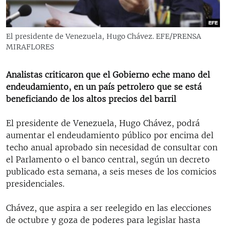
RADIO MARTÍ
ESPECIALES
El presidente de Venezuela, Hugo Chávez. EFE/PRENSA
MULTIMEDIA
ESPECIALES
MIRAFLORES
EDITORIALES
LA REALIDAD DE LA VIVIENDA EN CUBA
Analistas criticaron que el Gobierno eche mano del
SER VIEJO EN CUBA
endeudamiento, en un país petrolero que se está
SÍGUENOS
beneficiando de los altos precios del barril
KENTU-CUBANO
LOS SANTOS DE HIALEAH
El presidente de Venezuela, Hugo Chávez, podrá
aumentar el endeudamiento público por encima del
DESINFORMACIÓN RUSA EN AMÉRICA LATINA
techo anual aprobado sin necesidad de consultar con
LA INVASIÓN DE RUSIA A UCRANIA
el Parlamento o el banco central, según un decreto
publicado esta semana, a seis meses de los comicios
presidenciales.
Chávez, que aspira a ser reelegido en las elecciones
de octubre y goza de poderes para legislar hasta