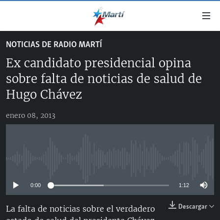
Enlaces
de
accesibilidad
NOTICIAS DE RADIO MARTÍ
TITULARES
Ir
Ex candidato presidencial opina
al
CUBA
contenido
sobre falta de noticias de salud de
ESTADOS UNIDOS
principal
CUBA
Hugo Chávez
Ir
AMÉRICA LATINA
DERECHOS HUMANOS
ESTADOS UNIDOS
a
enero 08, 2013
INMIGRACIÓN
la
#11JCUBA, 5 AÑOS DESPUÉS
AMÉRICA 250
navegación
MUNDO
INFORME DEL DEPARTAMENTO DE ESTADO DE EEUU
principal
SOBRE CUBA
DEPORTES
Ir
No media source currently available
a
ARTE Y ENTRETENIMIENTO
la
0:00
1:12
OPINIÓN GRÁFICA
búsqueda
Descargar
La falta de noticias sobre el verdadero
AUDIOVISUALES MARTÍ