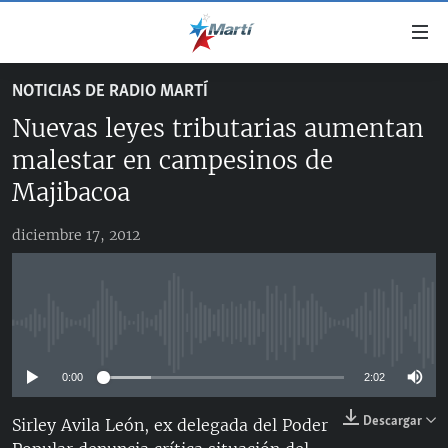
Enlaces
de
accesibilidad
NOTICIAS DE RADIO MARTÍ
TITULARES
Ir
Nuevas leyes tributarias aumentan
al
CUBA
contenido
malestar en campesinos de
ESTADOS UNIDOS
principal
CUBA
Majibacoa
Ir
AMÉRICA LATINA
DERECHOS HUMANOS
ESTADOS UNIDOS
a
diciembre 17, 2012
INMIGRACIÓN
la
#11JCUBA, 5 AÑOS DESPUÉS
AMÉRICA 250
navegación
MUNDO
INFORME DEL DEPARTAMENTO DE ESTADO DE EEUU
principal
SOBRE CUBA
DEPORTES
Ir
No media source currently available
a
ARTE Y ENTRETENIMIENTO
la
0:00
2:02
OPINIÓN GRÁFICA
búsqueda
Descargar
Sirley Avila León, ex delegada del Poder
AUDIOVISUALES MARTÍ