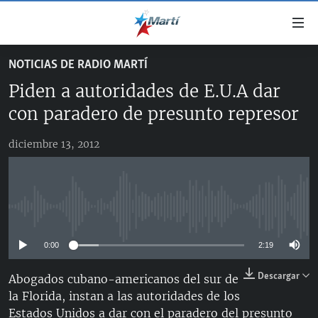
Enlaces
de
accesibilidad
NOTICIAS DE RADIO MARTÍ
TITULARES
Ir
Piden a autoridades de E.U.A dar
al
CUBA
contenido
con paradero de presunto represor
ESTADOS UNIDOS
principal
CUBA
Ir
diciembre 13, 2012
AMÉRICA LATINA
DERECHOS HUMANOS
ESTADOS UNIDOS
a
INMIGRACIÓN
la
#11JCUBA, 5 AÑOS DESPUÉS
AMÉRICA 250
navegación
MUNDO
INFORME DEL DEPARTAMENTO DE ESTADO DE EEUU
principal
No media source currently available
SOBRE CUBA
DEPORTES
Ir
a
0:00
2:19
ARTE Y ENTRETENIMIENTO
la
Descargar
Abogados cubano-americanos del sur de
OPINIÓN GRÁFICA
búsqueda
la Florida, instan a las autoridades de los
AUDIOVISUALES MARTÍ
Estados Unidos a dar con el paradero del presunto