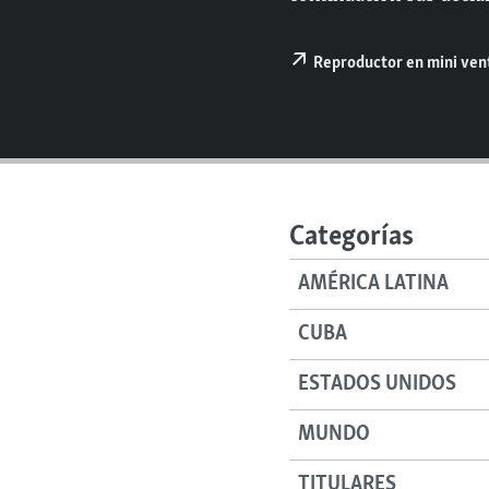
RADIO MARTÍ
ESPECIALES
Reproductor en mini ve
MULTIMEDIA
ESPECIALES
EDITORIALES
LA REALIDAD DE LA VIVIENDA EN
CUBA
SER VIEJO EN CUBA
KENTU-CUBANO
Categorías
LOS SANTOS DE HIALEAH
AMÉRICA LATINA
DESINFORMACIÓN RUSA EN
AMÉRICA LATINA
CUBA
LA INVASIÓN DE RUSIA A UCRANIA
ESTADOS UNIDOS
MUNDO
TITULARES