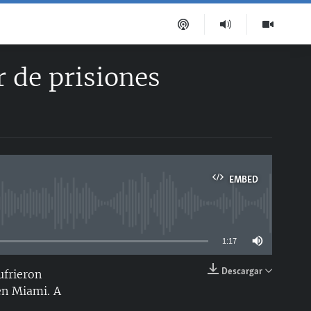
 de prisiones
EMBED
able
1:17
Descargar
ufrieron
EMBED
en Miami. A