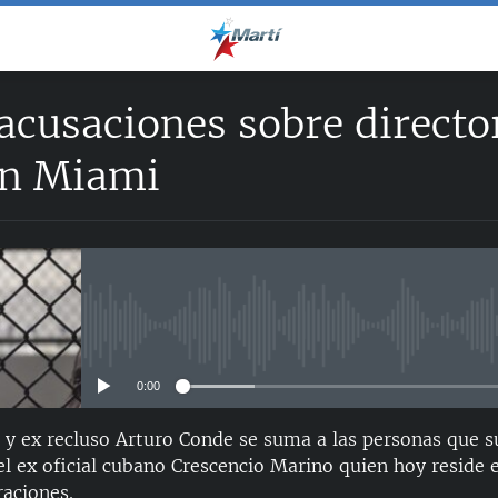
cusaciones sobre director
en Miami
No media source currently avail
0:00
ño y ex recluso Arturo Conde se suma a las personas que s
el ex oficial cubano Crescencio Marino quien hoy reside 
raciones.