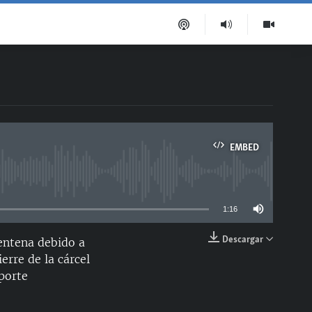
EMBED
able
1:16
Descargar
rentena debido a
EMBED
erre de la cárcel
porte