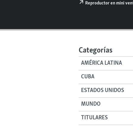
RADIO MARTÍ
Reproductor en mini ve
ESPECIALES
MULTIMEDIA
ESPECIALES
EDITORIALES
LA REALIDAD DE LA VIVIENDA EN
CUBA
Categorías
SER VIEJO EN CUBA
KENTU-CUBANO
AMÉRICA LATINA
LOS SANTOS DE HIALEAH
CUBA
DESINFORMACIÓN RUSA EN
AMÉRICA LATINA
ESTADOS UNIDOS
LA INVASIÓN DE RUSIA A UCRANIA
MUNDO
TITULARES