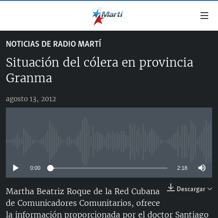
Enlaces
de
accesibilidad
NOTICIAS DE RADIO MARTÍ
TITULARES
Ir
Situación del cólera en provincia
al
CUBA
contenido
Granma
ESTADOS UNIDOS
principal
CUBA
Ir
agosto 13, 2012
AMÉRICA LATINA
DERECHOS HUMANOS
ESTADOS UNIDOS
a
INMIGRACIÓN
la
#11JCUBA, 5 AÑOS DESPUÉS
AMÉRICA 250
navegación
MUNDO
INFORME DEL DEPARTAMENTO DE ESTADO DE EEUU
principal
No media source currently available
SOBRE CUBA
DEPORTES
Ir
a
0:00
2:18
ARTE Y ENTRETENIMIENTO
la
Descargar
Martha Beatriz Roque de la Red Cubana
OPINIÓN GRÁFICA
búsqueda
de Comunicadores Comunitarios, ofrece
AUDIOVISUALES MARTÍ
la información proporcionada por el doctor Santiago