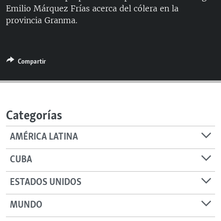
Emilio Márquez Frías acerca del cólera en la
RADIO MARTÍ
provincia Granma.
ESPECIALES
MULTIMEDIA
ESPECIALES
EDITORIALES
LA REALIDAD DE LA VIVIENDA EN CUBA
Compartir
SER VIEJO EN CUBA
SÍGUENOS
KENTU-CUBANO
Categorías
LOS SANTOS DE HIALEAH
DESINFORMACIÓN RUSA EN AMÉRICA LATINA
AMÉRICA LATINA
LA INVASIÓN DE RUSIA A UCRANIA
CUBA
ESTADOS UNIDOS
MUNDO