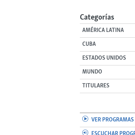
RADIO MARTÍ
ESPECIALES
Categorías
MULTIMEDIA
ESPECIALES
AMÉRICA LATINA
EDITORIALES
LA REALIDAD DE LA VIVIENDA EN
CUBA
CUBA
SER VIEJO EN CUBA
ESTADOS UNIDOS
KENTU-CUBANO
MUNDO
LOS SANTOS DE HIALEAH
DESINFORMACIÓN RUSA EN
TITULARES
AMÉRICA LATINA
LA INVASIÓN DE RUSIA A UCRANIA
VER PROGRAMAS 
ESCUCHAR PROG