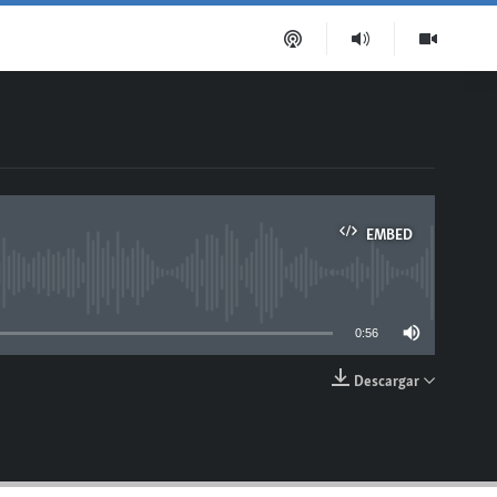
EMBED
able
0:56
Descargar
EMBED