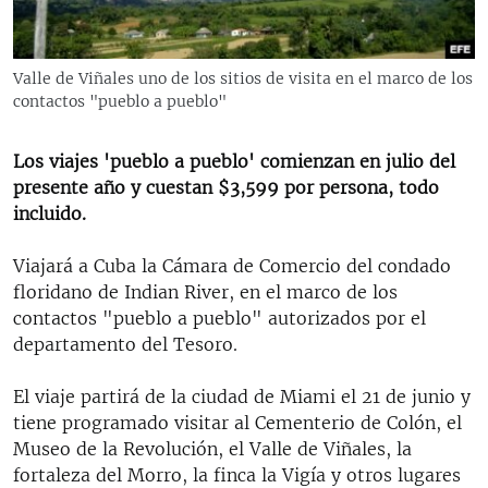
RADIO MARTÍ
ESPECIALES
Valle de Viñales uno de los sitios de visita en el marco de los
MULTIMEDIA
ESPECIALES
contactos "pueblo a pueblo"
EDITORIALES
LA REALIDAD DE LA VIVIENDA EN CUBA
Los viajes 'pueblo a pueblo' comienzan en julio del
SER VIEJO EN CUBA
presente año y cuestan $3,599 por persona, todo
SÍGUENOS
incluido.
KENTU-CUBANO
LOS SANTOS DE HIALEAH
Viajará a Cuba la Cámara de Comercio del condado
floridano de Indian River, en el marco de los
DESINFORMACIÓN RUSA EN AMÉRICA LATINA
contactos "pueblo a pueblo" autorizados por el
LA INVASIÓN DE RUSIA A UCRANIA
departamento del Tesoro.
El viaje partirá de la ciudad de Miami el 21 de junio y
tiene programado visitar al Cementerio de Colón, el
Museo de la Revolución, el Valle de Viñales, la
fortaleza del Morro, la finca la Vigía y otros lugares