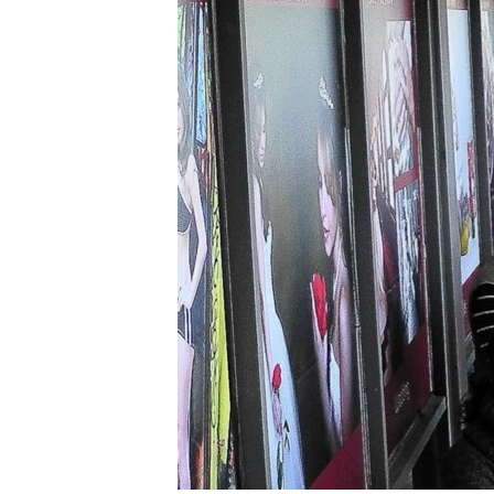
RADIO MARTÍ
ESPECIALES
MULTIMEDIA
ESPECIALES
EDITORIALES
LA REALIDAD DE LA VIVIENDA EN
CUBA
SER VIEJO EN CUBA
KENTU-CUBANO
LOS SANTOS DE HIALEAH
DESINFORMACIÓN RUSA EN
AMÉRICA LATINA
LA INVASIÓN DE RUSIA A UCRANIA