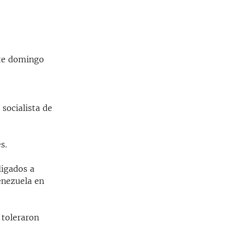
ste domingo
socialista de
s.
ligados a
enezuela en
 toleraron