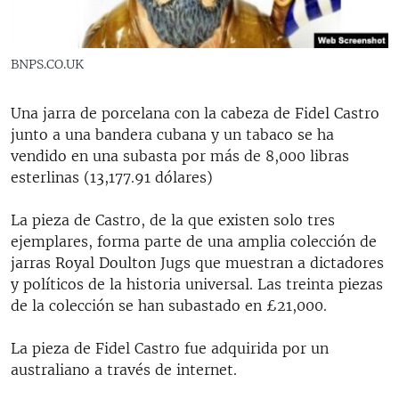
RADIO MARTÍ
ESPECIALES
BNPS.CO.UK
MULTIMEDIA
ESPECIALES
EDITORIALES
Una jarra de porcelana con la cabeza de Fidel Castro
LA REALIDAD DE LA VIVIENDA EN CUBA
junto a una bandera cubana y un tabaco se ha
SER VIEJO EN CUBA
vendido en una subasta por más de 8,000 libras
SÍGUENOS
esterlinas (13,177.91 dólares)
KENTU-CUBANO
LOS SANTOS DE HIALEAH
La pieza de Castro, de la que existen solo tres
ejemplares, forma parte de una amplia colección de
DESINFORMACIÓN RUSA EN AMÉRICA LATINA
jarras Royal Doulton Jugs que muestran a dictadores
LA INVASIÓN DE RUSIA A UCRANIA
y políticos de la historia universal. Las treinta piezas
de la colección se han subastado en £21,000.
La pieza de Fidel Castro fue adquirida por un
australiano a través de internet.