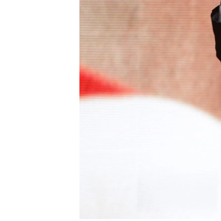
RADIO MARTÍ
ESPECIALES
MULTIMEDIA
ESPECIALES
EDITORIALES
LA REALIDAD DE LA VIVIENDA EN
CUBA
SER VIEJO EN CUBA
KENTU-CUBANO
LOS SANTOS DE HIALEAH
DESINFORMACIÓN RUSA EN
AMÉRICA LATINA
LA INVASIÓN DE RUSIA A UCRANIA