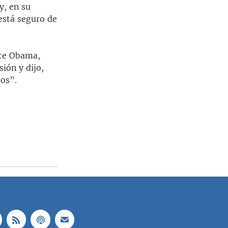
, en su
está seguro de
nte Obama,
ión y dijo,
os”.