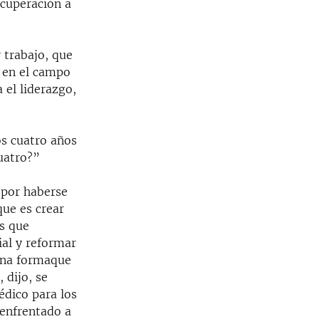
ecuperación a
 trabajo, que
 en el campo
 el liderazgo,
s cuatro años
uatro?”
 por haberse
que es crear
s que
ial y reformar
una formaque
 dijo, se
édico para los
 enfrentado a