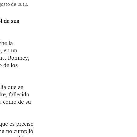
gosto de 2012.
l de sus
che la
s, en un
 Mitt Romney,
o de los
lia que se
re, fallecido
ia como de su
que es preciso
ama no cumplió