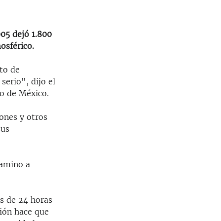
05 dejó 1.800
osférico.
to de
serio", dijo el
fo de México.
ones y otros
sus
camino a
ás de 24 horas
ción hace que