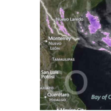
RADIO MARTÍ
ESPECIALES
MULTIMEDIA
ESPECIALES
EDITORIALES
LA REALIDAD DE LA VIVIENDA EN
CUBA
SER VIEJO EN CUBA
KENTU-CUBANO
LOS SANTOS DE HIALEAH
DESINFORMACIÓN RUSA EN
AMÉRICA LATINA
LA INVASIÓN DE RUSIA A UCRANIA