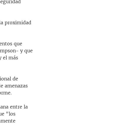
 seguridad
 la proximidad
ientos que
Simpson- y que
y el más
ional de
 de amenazas
forme.
iana entre la
ue "los
damente