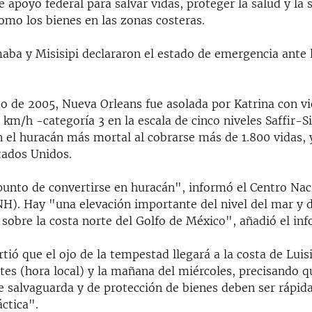
e apoyo federal para salvar vidas, proteger la salud y la
como los bienes en las zonas costeras.
maba y Misisipi declararon el estado de emergencia ante
to de 2005, Nueva Orleans fue asolada por Katrina con v
 km/h -categoría 3 en la escala de cinco niveles Saffir-
n el huracán más mortal al cobrarse más de 1.800 vidas, 
tados Unidos.
 punto de convertirse en huracán", informó el Centro Nac
H). Hay "una elevación importante del nivel del mar y
sobre la costa norte del Golfo de México", añadió el in
rtió que el ojo de la tempestad llegará a la costa de Luis
tes (hora local) y la mañana del miércoles, precisando q
de salvaguarda y de protección de bienes deben ser rápi
ctica".