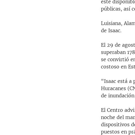
esté disponibl
públicas, así 
Luisiana, Ala
de Isaac.
El 29 de agos
superaban 178
se convirtió e
costoso en Es
"Isaac está a
Huracanes (CN
de inundación 
El Centro advi
noche del mar
dispositivos 
puestos en prá