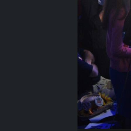
RADIO MARTÍ
ESPECIALES
MULTIMEDIA
ESPECIALES
EDITORIALES
LA REALIDAD DE LA VIVIENDA EN
CUBA
SER VIEJO EN CUBA
KENTU-CUBANO
LOS SANTOS DE HIALEAH
DESINFORMACIÓN RUSA EN
AMÉRICA LATINA
LA INVASIÓN DE RUSIA A UCRANIA